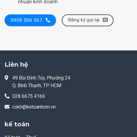
nhuận kinh doanh
Đăng ký gọi lại
0909 506 567
Liên hệ
49 Bùi Đình Túy, Phường 24
Q. Bình Thạnh, TP. HCM
028 6675 4166
cskh@ketoanhcm.vn
kế toán