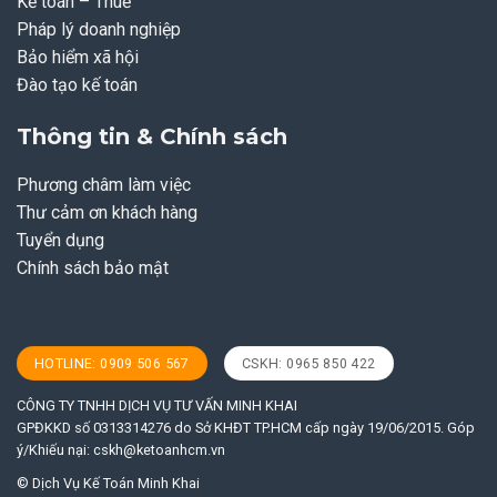
Kế toán – Thuế
Pháp lý doanh nghiệp
Bảo hiểm xã hội
Đào tạo kế toán
Thông tin & Chính sách
Phương châm làm việc
Thư cảm ơn khách hàng
Tuyển dụng
Chính sách bảo mật
HOTLINE: 0909 506 567
CSKH: 0965 850 422
CÔNG TY TNHH DỊCH VỤ TƯ VẤN MINH KHAI
GPĐKKD số 0313314276 do Sở KHĐT TP.HCM cấp ngày 19/06/2015. Góp
ý/Khiếu nại:
cskh@ketoanhcm.vn
© Dịch Vụ Kế Toán Minh Khai