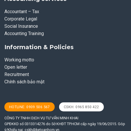
Accountant – Tax
Corporate Legal
Social Insurance
Accounting Training
Information & Policies
Working motto
Open letter
Recruitment
Chính sách bảo mật
HOTLINE: 0909 506 567
CSKH: 0965 850 422
CÔNG TY TNHH DỊCH VỤ TƯ VẤN MINH KHAI
GPĐKKD số 0313314276 do Sở KHĐT TP.HCM cấp ngày 19/06/2015. Góp
ý/Khiếu nại:
cskh@ketoanhcm.vn