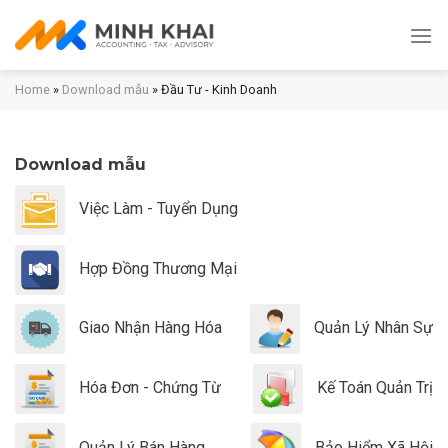
Skip
to
content
Home
»
Download mẫu
»
Đầu Tư - Kinh Doanh
Download mẫu
Việc Làm - Tuyển Dụng
Hợp Đồng Thương Mại
Giao Nhận Hàng Hóa
Quản Lý Nhân Sự
Hóa Đơn - Chứng Từ
Kế Toán Quản Trị
Quản Lý Bán Hàng
Bảo Hiểm Xã Hội