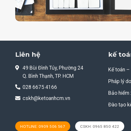
Liên hệ
kế toá
49 Bùi Đình Túy, Phường 24
Kế toán –
Q. Bình Thạnh, TP. HCM
Pháp lý d
028 6675 4166
Bảo hiểm 
cskh@ketoanhcm.vn
Đào tạo k
HOTLINE: 0909 506 567
CSKH: 0965 850 422