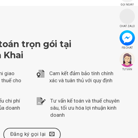
GỌI NGAY
CHAT ZALO
toán trọn gói tại
FB CHAT
 Khai
TƯ VẤN
hi giao
Cam kết đảm bảo tính chính
, thuế cho
xác và tuân thủ với quy định
u chi phí
Tư vấn kế toán và thuế chuyên
của doanh
sâu, tối ưu hóa lợi nhuận kinh
doanh
Đăng ký gọi lại