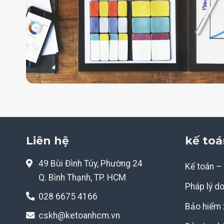
Liên hệ
kế toá
49 Bùi Đình Túy, Phường 24
Kế toán –
Q. Bình Thạnh, TP. HCM
Pháp lý d
028 6675 4166
Bảo hiểm 
cskh@ketoanhcm.vn