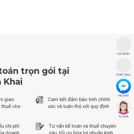
GỌI NGAY
toán trọn gói tại
CHAT ZALO
 Khai
FB CHAT
hi giao
Cam kết đảm bảo tính chính
, thuế cho
xác và tuân thủ với quy định
TƯ VẤN
u chi phí
Tư vấn kế toán và thuế chuyên
của doanh
sâu, tối ưu hóa lợi nhuận kinh