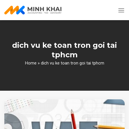
Skip
to
content
dich vu ke toan tron goi tai
tphcm
Home
»
dich vu ke toan tron goi tai tphcm