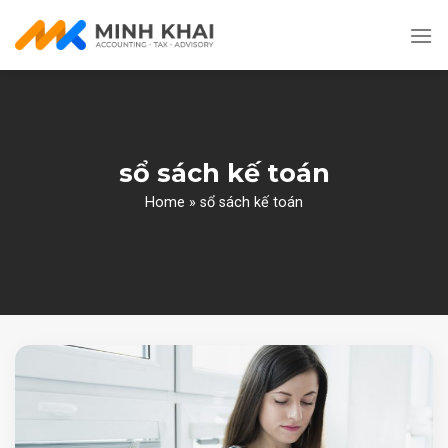
Skip
to
content
sổ sách kế toán
Home
»
sổ sách kế toán