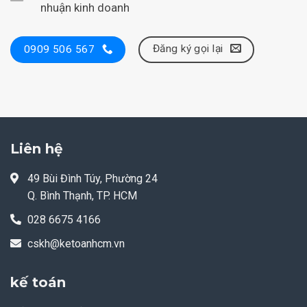
nhuận kinh doanh
Đăng ký gọi lại
0909 506 567
Liên hệ
49 Bùi Đình Túy, Phường 24
Q. Bình Thạnh, TP. HCM
028 6675 4166
cskh@ketoanhcm.vn
kế toán