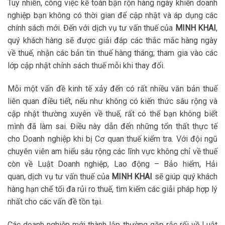
Tuy nhiên, công việc kế toán bận rộn hàng ngày khiến doanh
nghiệp bạn không có thời gian để cập nhật và áp dụng các
chính sách mới. Đến với dịch vụ tư vấn thuế của
MINH KHAI
,
quý khách hàng sẽ được giải đáp các thắc mắc hàng ngày
về thuế, nhận các bản tin thuế hàng tháng; tham gia vào các
lớp cập nhật chính sách thuế mỗi khi thay đổi.
Mỗi một vấn đề kinh tế xảy đến có rất nhiều văn bản thuế
liên quan điều tiết, nếu như không có kiến thức sâu rộng và
cập nhật thường xuyên về thuế, rất có thể bạn không biết
mình đã làm sai. Điều này dẫn đến những tổn thất thực tế
cho Doanh nghiệp khi bị Cơ quan thuế kiểm tra. Với đội ngũ
chuyên viên am hiểu sâu rộng các lĩnh vực không chỉ về thuế
còn về Luật Doanh nghiệp, Lao động – Bảo hiểm, Hải
quan, dịch vụ tư vấn thuế của
MINH KHAI
sẽ giúp quý khách
hàng hạn chế tối đa rủi ro thuế, tìm kiếm các giải pháp hợp lý
nhất cho các vấn đề tồn tại.
Các doanh nghiệp mới thành lập thường gặp rắc rối về Luật