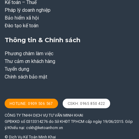
Kế toán – Thuế
Pháp lý doanh nghiệp
Bảo hiểm xã hội
Đào tạo kế toán
Thông tin & Chính sách
Phương châm làm việc
Thư cảm ơn khách hàng
Tuyển dụng
Chính sách bảo mật
HOTLINE: 0909 506 567
CSKH: 0965 850 422
CÔNG TY TNHH DỊCH VỤ TƯ VẤN MINH KHAI
GPĐKKD số 0313314276 do Sở KHĐT TP.HCM cấp ngày 19/06/2015. Góp
ý/Khiếu nại:
cskh@ketoanhcm.vn
© Dịch Vụ Kế Toán Minh Khai