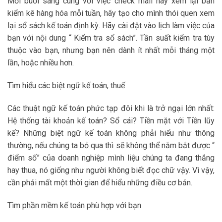
Mỗi buổi sáng cùng với việc check mail hay xem lại bản
kiểm kê hàng hóa mỗi tuần, hãy tạo cho mình thói quen xem
lại sổ sách kế toán định kỳ. Hãy cài đặt vào lịch làm việc của
bạn với nội dung “ Kiểm tra sổ sách”. Tần suất kiểm tra tùy
thuộc vào bạn, nhưng bạn nên dành ít nhất mỗi tháng một
lần, hoặc nhiều hơn.
Tìm hiểu các biệt ngữ kế toán, thuế
Các thuật ngữ kế toán phức tạp đôi khi là trở ngại lớn nhất:
Hệ thống tài khoản kế toán? Sổ cái? Tiền mặt với Tiền lũy
kế? Những biệt ngữ kế toán không phải hiểu như thông
thường, nếu chúng ta bỏ qua thì sẽ không thể nắm bắt được “
điểm số” của doanh nghiệp mình liệu chúng ta đang thắng
hay thua, nó giống như người không biết đọc chữ vậy. Vì vậy,
cần phải mất một thời gian để hiểu những điều cơ bản.
Tìm phần mềm kế toán phù hợp với bạn